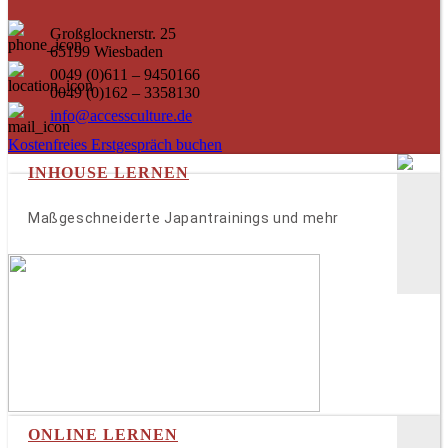
Großglocknerstr. 25
65199 Wiesbaden
0049 (0)611 – 9450166
0049 (0)162 – 3358130
info@accessculture.de
Kostenfreies Erstgespräch buchen
INHOUSE LERNEN
Maßgeschneiderte Japantrainings und mehr
ONLINE LERNEN